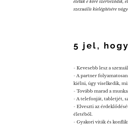
életük e köré szerveződik, 
szexuális kielégítésére vágy
5 jel, hog
- Kevesebb lesz a szexuál
- A partner folyamatosan
kiélni, úgy viselkedik, m
- Tovább marad a munkahe
- A telefonját, tabletjét
- Elveszti az érdeklődésé
életéből.
- Gyakori viták és konfli