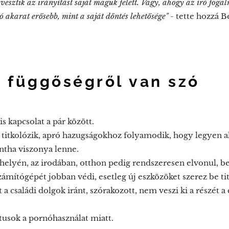
elvesztik az irányítást saját maguk felett. Vagy, ahogy az író fog
ó akarat erősebb, mint a saját döntés lehetősége"
- tette hozzá 
y függőségről van szó
is kapcsolat a pár között.
 titkolózik, apró hazugságokhoz folyamodik, hogy legyen a
intha viszonya lenne.
lyén, az irodában, otthon pedig rendszeresen elvonul, be
, számítógépét jobban védi, esetleg új eszközöket szerez be t
t a családi dolgok iránt, szórakozott, nem veszi ki a részét 
ktusok a pornóhasználat miatt.