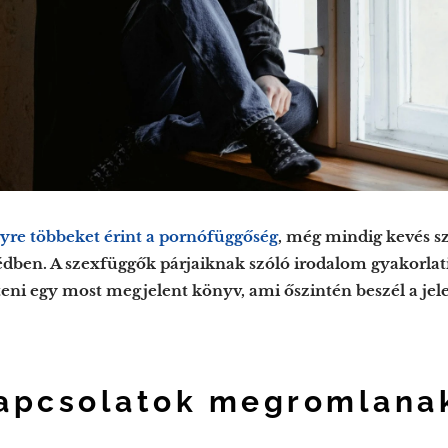
yre többeket érint a pornófüggőség
, még mindig kevés sz
dben. A szexfüggők párjaiknak szóló irodalom gyakorlati
lteni egy most megjelent könyv, ami őszintén beszél a jel
kapcsolatok megromlan