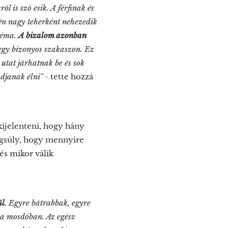
ól is szó esik. A férfinak és
jén nagy teherként nehezedik
bléma.
A bizalom azonban
egy bizonyos szakaszon. Ez
utat járhatnak be és sok
djanak élni"
- tette hozzá
kijelenteni, hogy hány
ngsúly, hogy mennyire
 és mikor válik
ül
. Egyre bátrabbak, egyre
 a mosdóban. Az egész