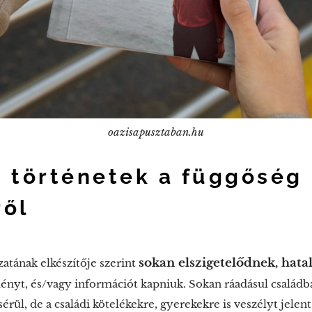
oazisapusztaban.hu
 történetek a függőség
ről
sokan elszigetelődnek, ha
atának elkészítője szerint
eményt, és/vagy információt kapniuk. Sokan ráadásul családb
rül, de a családi kötelékekre, gyerekekre is veszélyt jelen