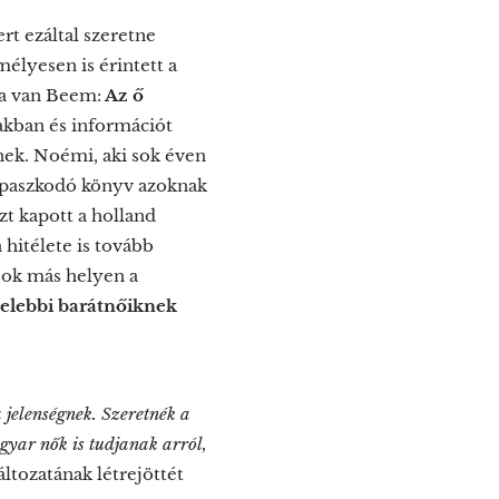
t ezáltal szeretne
élyesen is érintett a
ta van Beem:
Az ő
akban és információt
lnek. Noémi, aki sok éven
kapaszkodó könyv azoknak
zt kapott a holland
 hitélete is tovább
 sok más helyen a
zelebbi barátnőiknek
 jelenségnek. Szeretnék a
gyar nők is tudjanak arról,
tozatának létrejöttét