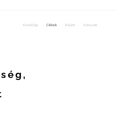
Kezdőlap
Cikkek
Rólam
Könyvek
ség,
t