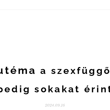
utéma
a szexfüggő
pedig sokakat érin
2024.09.16