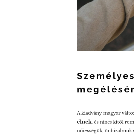
Személyes
megélésé
A kiadvány magyar változ
élnek
, és nincs kitől r
nőiességük, önbizalmuk sé