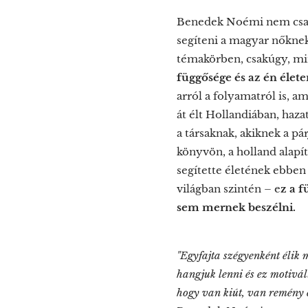
Benedek Noémi nem csak a
segíteni a magyar nőknek,
témakörben, csakúgy, min
függősége és az én élet
arról a folyamatról is, a
át élt Hollandiában, haz
a társaknak, akiknek a p
könyvön, a holland alapít
segítette életének ebben 
világban szintén – e
z a 
sem mernek beszélni.
"Egyfajta szégyenként élik 
hangjuk lenni és ez motivál
hogy van kiút, van remény é