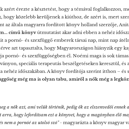
zért érezte a késztetést, hogy a témával foglalkozzon, mer
 hogy közelebb kerüljenek a kiúthoz, de azért is, mert szem
t az általa magyarra fordított könyv holland szerzője, Ani
em... című könyv
útmutatást akar adni ebben a nehéz idősz
mit a pornó- és szexfüggő emberek társai nap, mint nap áté
atérve azt tapasztalta, hogy Magyarországon hiányzik egy 
árja pornó- és szexfüggőségben él. Noémi maga is sok támas
ványon, speciális terapeutás beszélgetéseken keresztül, és a
a nehéz időszakában. A könyv fordítója szerint itthon – és
függőség még ma is olyan tabu, amiről a nők még a legkö
meg a nők azt, ami velük történik, pedig ők az elszenvedői ennek a
t arra, hogy lefordítsam ezt a könyvet, hogy a magányban élő ma
s nem a pornóé az utolsó szó"
- magyarázta a könyv magyar vál