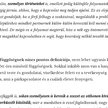
alós,
személyes történeteket
is, emellett pedig különféle folyamatokr
végig járnia, ahhoz, hogy a kapcsolat meg tudjon újulni. Ez az ele
zt gondolják, ha a férfi felhagy a szokásával, megoldódik a pro
lépüléshez mindkét partnernek külön-külön keresztül kell menni 
ivel. De mégis ez a folyamat megtérül, hisz a nők egy önismereti 
 magukkal kapcsolatban és segít, hogy keserűség nélkül tovább tu
függőségnek nincs pontos definíciója
, nem lehet ugyanis 
tött óra minősül függőségnek. Sokkal inkább azon van a ha
illető teste és gondolatai, viselkedése felett ez a tevékenység
, ami a párkapcsolatot és a családi életet fenyegeti.
xfüggők is,
sokan személyesen is keresik a szexet az otthonon kív
erküszöb kitolódik,
már a munkában is ezzel foglalkoznak, vagy