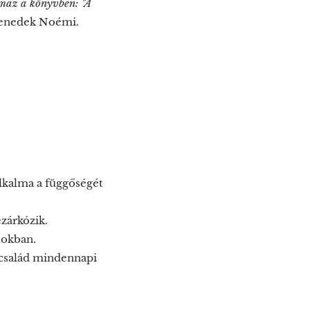
almaz a könyvben: "A
Benedek Noémi.
lkalma a függőségét
zárkózik.
itokban.
a család mindennapi