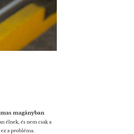
talmas magányban
an élnek, és nem csak a
t ez a probléma.