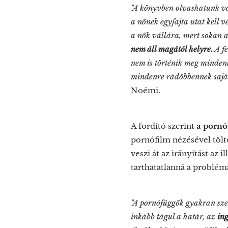
"A könyvben olvashatunk v
a nőnek egyfajta utat kell 
a nők vállára, mert sokan a
nem áll magától helyre.
A fe
nem is történik meg mindenk
mindenre rádöbbennek saját
Noémi.
A fordító szerint
a pornó
pornófilm nézésével töl
veszi át az irányítást az 
tarthatatlanná a probléma
"A pornófüggők gyakran sze
inkább tágul a határ, az
ing