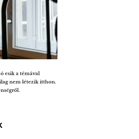
ó esik a témával
lag nem létezik itthon.
enségről.
ak