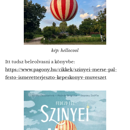
kép: hellocool
Itt tudsz beleolvasni a könyvbe:
https://www.pagony.hu/cikkek/szinyei-merse-pal-
festo-ismeretterjeszto-kepeskonyv-muveszet