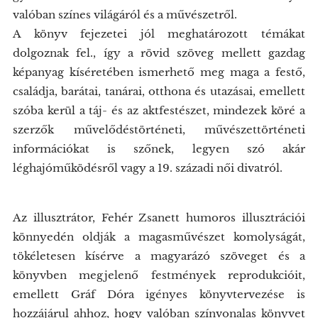
valóban színes világáról és a művészetről.
A könyv fejezetei jól meghatározott témákat
dolgoznak fel., így a rövid szöveg mellett gazdag
képanyag kíséretében ismerhető meg maga a festő,
családja, barátai, tanárai, otthona és utazásai, emellett
szóba kerül a táj- és az aktfestészet, mindezek köré a
szerzők művelődéstörténeti, művészettörténeti
információkat is szőnek, legyen szó akár
léghajóműködésről vagy a 19. századi női divatról.
Az illusztrátor, Fehér Zsanett humoros illusztrációi
könnyedén oldják a magasművészet komolyságát,
tökéletesen kísérve a magyarázó szöveget és a
könyvben megjelenő festmények reprodukcióit,
emellett Gráf Dóra igényes könyvtervezése is
hozzájárul ahhoz, hogy valóban színvonalas könyvet