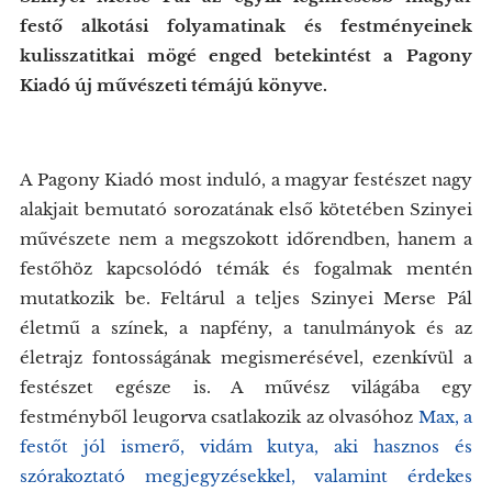
festő alkotási folyamatinak és festményeinek
kulisszatitkai mögé enged betekintést a Pagony
Kiadó új művészeti témájú könyve.
A Pagony Kiadó most induló, a magyar festészet nagy
alakjait bemutató sorozatának első kötetében Szinyei
művészete nem a megszokott időrendben, hanem a
festőhöz kapcsolódó témák és fogalmak mentén
mutatkozik be. Feltárul a teljes Szinyei Merse Pál
életmű a színek, a napfény, a tanulmányok és az
életrajz fontosságának megismerésével, ezenkívül a
festészet egésze is. A művész világába egy
festményből leugorva csatlakozik az olvasóhoz
Max, a
festőt jól ismerő, vidám kutya, aki hasznos és
szórakoztató megjegyzésekkel, valamint érdekes