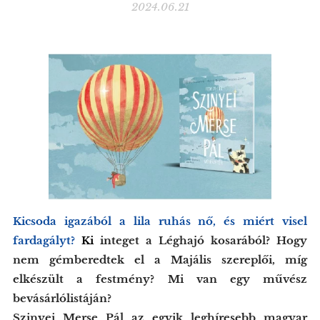
2024.06.21
K
icsoda igazából a lila ruhás nő, és miért visel
fardagályt?
K
i
integet a Léghajó kosarából? Hogy
nem gémberedtek el a Majális szereplői, míg
elkészült a festmény? Mi van egy művész
bevásárlólistáján?
Szinyei Merse Pál az egyik leghíresebb magyar