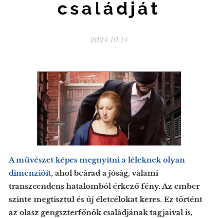
családját
2024.10.14
A művészet képes megnyitni a léleknek olyan
dimenzióit
, ahol beárad a jóság, valami
transzcendens hatalomból érkező fény. Az ember
szinte megtisztul és új életcélokat keres. Ez történt
az olasz gengszterfőnök családjának tagjaival is,