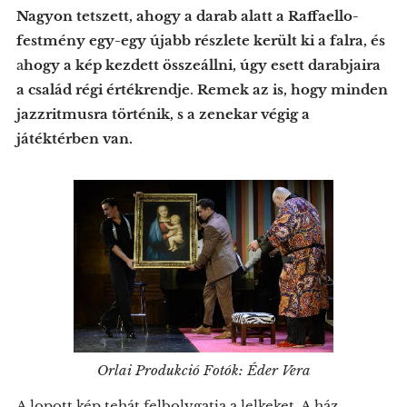
Nagyon tetszett, ahogy a darab alatt a Raffaello-
festmény egy-egy újabb részlete került ki a falra
, és
a
hogy a kép kezdett összeállni, úgy esett darabjaira
a család régi értékrendje
.
Remek az is, hogy minden
jazzritmusra történik, s a zenekar végig a
játéktérben van.
Orlai Produkció Fotók: Éder Vera
A lopott kép tehát felbolygatja a lelkeket. A ház