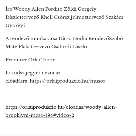
Író Woody Allen Fordító Zöldi Gergely
Díszlettervező Khell Csörsz Jelmeztervező Szakács
Györgyi
A rendező munkatársa Dicső Dorka RendezőSzabó
Máté Plakáttervező Csáfordi László
Producer Orlai Tibor
Itt tudsz jegyet nézni az
előadásra: https://orlaiprodukcio.hu/musor
https://orlaiprodukcio.hu/eloadas/woody-allen-
brooklyni-mese-194#video-2