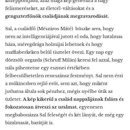
középpontjába, azaz maga kép generálta a nagy
felismeréseket, az életcél-váltásokat és a
gengszterfőnök családjának megzavarodását.
Sal, a családfő (Mészáros Máté) büszke arra, hogy
nem az intelligenciájával jutott el oda, hogy hatalmas
háza, méregdrága holmijai lehetnek és hogy
maffiaberkeken belül tisztelet övezi. Egy nap egy
dörzsölt orgazda (Schruff Milán) keresi fel azzal, hogy
nála pihentetne egy eszmei értékében
felbecsülhetetlen reneszánsz festményt. Sal nem érzi
a műkincsben rejlő erőt, sem azt, hogy miként
juthatna általa sok pénzhez, mégis nyélbe ütik az
üzletet.
A kép kikerül a család nappalijának falára és
fokozatosan átveszi az uralmat
, egyenesen
megbabonázza Sal feleségét és két lányát, de még egy
bizalmasát, barátját is.