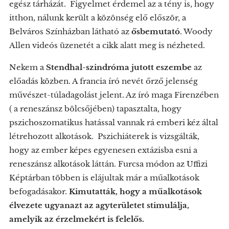
egész tárházát. Figyelmet érdemel az a tény is, hogy
itthon, nálunk került a közönség elő először, a
Belváros Színházban látható az
ősbemutató
. Woody
Allen videós üzenetét a cikk alatt meg is nézheted.
Nekem a
Stendhal-szindróma jutott eszembe
az
előadás közben. A francia író nevét őrző jelenség
művészet-túladagolást jelent. Az író maga Firenzében
( a reneszánsz bölcsőjében) tapasztalta, hogy
pszichoszomatikus hatással vannak rá emberi kéz által
létrehozott alkotások. Pszichiáterek is vizsgálták,
hogy az ember képes egyenesen extázisba esni a
reneszánsz alkotások láttán. Furcsa módon az Uffizi
Képtárban többen is elájultak már a műalkotások
befogadásakor.
Kimutatták, hogy a műalkotások
élvezete ugyanazt az agyterületet stimulálja,
amelyik az érzelmekért is felelős.