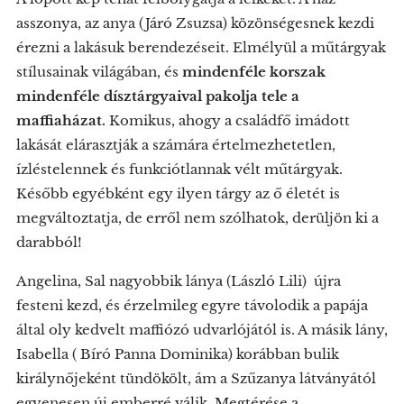
asszonya, az anya (Járó Zsuzsa) közönségesnek kezdi
érezni a lakásuk berendezéseit. Elmélyül a műtárgyak
stílusainak világában, és
mindenféle korszak
mindenféle dísztárgyaival pakolja tele a
maffiaházat.
Komikus, ahogy a családfő imádott
lakását elárasztják a számára értelmezhetetlen,
ízléstelennek és funkciótlannak vélt műtárgyak.
Később egyébként egy ilyen tárgy az ő életét is
megváltoztatja, de erről nem szólhatok, derüljön ki a
darabból!
Angelina, Sal nagyobbik lánya (László Lili) újra
festeni kezd, és érzelmileg egyre távolodik a papája
által oly kedvelt maffiózó udvarlójától is. A másik lány,
Isabella ( Bíró Panna Dominika) korábban bulik
királynőjeként tündökölt, ám a Szűzanya látványától
egyenesen új emberré válik. Megtérése a