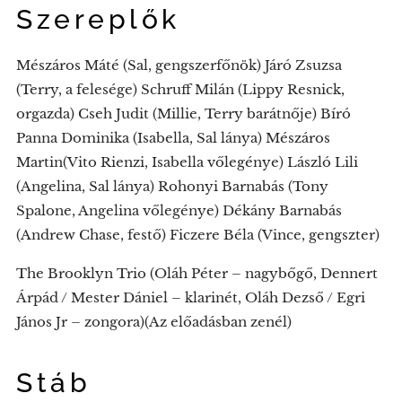
Szereplők
Mészáros Máté (Sal, gengszerfőnök) Járó Zsuzsa
(Terry, a felesége) Schruff Milán (Lippy Resnick,
orgazda) Cseh Judit (Millie, Terry barátnője) Bíró
Panna Dominika (Isabella, Sal lánya) Mészáros
Martin(Vito Rienzi, Isabella vőlegénye) László Lili
(Angelina, Sal lánya) Rohonyi Barnabás (Tony
Spalone, Angelina vőlegénye) Dékány Barnabás
(Andrew Chase, festő) Ficzere Béla (Vince, gengszter)
The Brooklyn Trio (Oláh Péter – nagybőgő, Dennert
Árpád / Mester Dániel – klarinét, Oláh Dezső / Egri
János Jr – zongora)(Az előadásban zenél)
Stáb