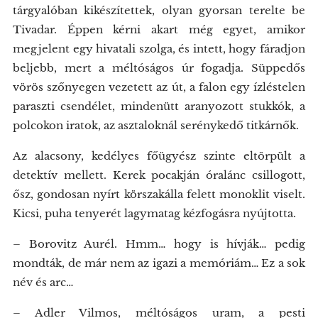
tárgyalóban kikészítettek, olyan gyorsan terelte be
Tivadar. Éppen kérni akart még egyet, amikor
megjelent egy hivatali szolga, és intett, hogy fáradjon
beljebb, mert a méltóságos úr fogadja. Süppedős
vörös szőnyegen vezetett az út, a falon egy ízléstelen
paraszti csendélet, mindenütt aranyozott stukkók, a
polcokon iratok, az asztaloknál serénykedő titkárnők.
Az alacsony, kedélyes főügyész szinte eltörpült a
detektív mellett. Kerek pocakján óralánc csillogott,
ősz, gondosan nyírt körszakálla felett monoklit viselt.
Kicsi, puha tenyerét lagymatag kézfogásra nyújtotta.
– Borovitz Aurél. Hmm… hogy is hívják… pedig
mondták, de már nem az igazi a memóriám… Ez a sok
név és arc…
– Adler Vilmos, méltóságos uram, a pesti