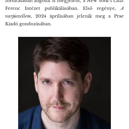
fordításában angolul is megjelent, a New York-i Liszt
Ferenc Intézet publikálásában. Első regénye,
A
varjúszellem
, 2024 áprilisában jelenik meg a Prae
Kiadó gondozásában.