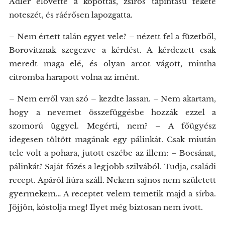
Adler elővette a kopottas, zsíros tapintású fekete
noteszét, és ráérősen lapozgatta.
– Nem értett talán egyet vele? – nézett fel a füzetből,
Borovitznak szegezve a kérdést. A kérdezett csak
meredt maga elé, és olyan arcot vágott, mintha
citromba harapott volna az imént.
– Nem erről van szó – kezdte lassan. – Nem akartam,
hogy a nevemet összefüggésbe hozzák ezzel a
szomorú üggyel. Megérti, nem? – A főügyész
idegesen töltött magának egy pálinkát. Csak miután
tele volt a pohara, jutott eszébe az illem: – Bocsánat,
pálinkát? Saját főzés a legjobb szilvából. Tudja, családi
recept. Apáról fiúra száll. Nekem sajnos nem született
gyermekem… A receptet velem temetik majd a sírba.
Jöjjön, kóstolja meg! Ilyet még biztosan nem ivott.