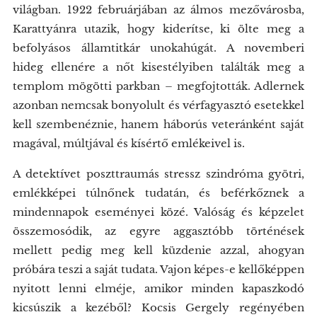
világban. 1922 februárjában az álmos mezővárosba,
Karattyánra utazik, hogy kiderítse, ki ölte meg a
befolyásos államtitkár unokahúgát. A novemberi
hideg ellenére a nőt kisestélyiben találták meg a
templom mögötti parkban – megfojtották. Adlernek
azonban nemcsak bonyolult és vérfagyasztó esetekkel
kell szembenéznie, hanem háborús veteránként saját
magával, múltjával és kísértő emlékeivel is.
A detektívet poszttraumás stressz szindróma gyötri,
emlékképei túlnőnek tudatán, és beférkőznek a
mindennapok eseményei közé. Valóság és képzelet
összemosódik, az egyre aggasztóbb történések
mellett pedig meg kell küzdenie azzal, ahogyan
próbára teszi a saját tudata. Vajon képes-e kellőképpen
nyitott lenni elméje, amikor minden kapaszkodó
kicsúszik a kezéből? Kocsis Gergely regényében