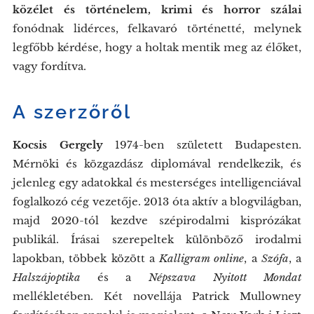
közélet és történelem, krimi és horror szálai
fonódnak lidérces, felkavaró történetté, melynek
legfőbb kérdése, hogy a holtak mentik meg az élőket,
vagy fordítva.
A szerzőről
Kocsis Gergely
1974-ben született Budapesten.
Mérnöki és közgazdász diplomával rendelkezik, és
jelenleg egy adatokkal és mesterséges intelligenciával
foglalkozó cég vezetője. 2013 óta aktív a blogvilágban,
majd 2020-tól kezdve szépirodalmi kisprózákat
publikál. Írásai szerepeltek különböző irodalmi
lapokban, többek között a
Kalligram online
, a
Szófa
, a
Halszájoptika
és a
Népszava Nyitott Mondat
mellékletében. Két novellája Patrick Mullowney