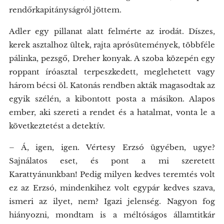
rendőrkapitányságról jöttem.
Adler egy pillanat alatt felmérte az irodát. Díszes,
kerek asztalhoz ültek, rajta aprósütemények, többféle
pálinka, pezsgő, Dreher konyak. A szoba közepén egy
roppant íróasztal terpeszkedett, meglehetett vagy
három bécsi öl. Katonás rendben akták magasodtak az
egyik szélén, a kibontott posta a másikon. Alapos
ember, aki szereti a rendet és a hatalmat, vonta le a
következtetést a detektív.
– Á, igen, igen. Vértesy Erzsó ügyében, ugye?
Sajnálatos eset, és pont a mi szeretett
Karattyánunkban! Pedig milyen kedves teremtés volt
ez az Erzsó, mindenkihez volt egypár kedves szava,
ismeri az ilyet, nem? Igazi jelenség. Nagyon fog
hiányozni, mondtam is a méltóságos államtitkár