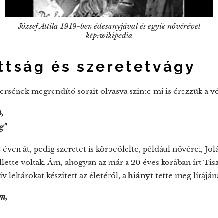
József Attila 1919-ben édesanyjával és egyik nővérével
kép:wikipedia
ttság és szeretetvágy
sének megrendítő sorait olvasva szinte mi is érezzük a vé
m,
g"
2 éven át, pedig szeretet is körbeölelte, például nővérei, Jo
llette voltak. Ám, ahogyan az már a 20 éves korában írt Ti
ív leltárokat készített az életéről, a
hiány
t tette meg lírájá
m,