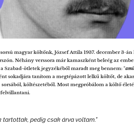
 sorsú magyar költőnk, József Attila 1937. december 3-án
rszón. Néhány verssora már kamaszként beleég az ember 
a a Szabad-ötletek jegyzékéből maradt meg bennem: "
amit
nt sokadjára tanítom a megtépázott lelkű költőt, de akar
 sorsából, költészetéből. Most megpróbálom a költő éle
elvillantani.
tartottak, pedig csak árva voltam."