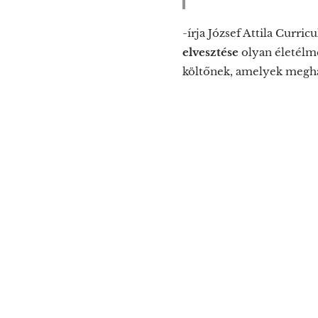
-írja József Attila Curri
elvesztése
olyan életélmé
költőnek, amelyek meghat