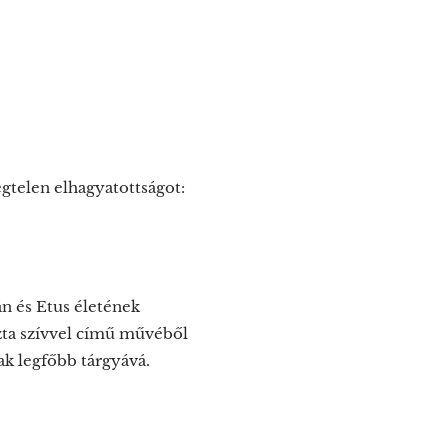
gtelen elhagyatottságot:
lán és Etus életének
szta szívvel című művéből
nak legfőbb tárgyává.