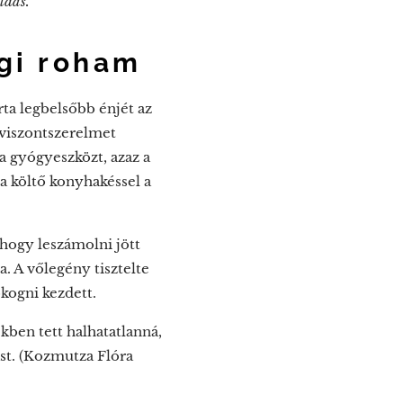
ldás."
égi roham
rta legbelsőbb énjét az
 viszontszerelmet
a gyógyeszközt, azaz a
a költő konyhakéssel a
hogy leszámolni jött
. A vőlegény tisztelte
okogni kezdett.
ekben tett halhatatlanná,
st. (Kozmutza Flóra