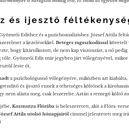
kármennyire is haragszol mindig érte, ez volna az egyetlen mego
z és ijesztő féltékenys
 Gyömrői Edithez és a pszichoanalízishez. József Attila feltá
 szerelmet a kezelésekkel.
Beteges ragaszkodással
követelt
zte, hogy kitárulkozott, de nem kap viszonzást, a nő pedig 
eg tőle. Gyömrői Edit már jegyben járt vőlegényével, mikor 
sztül leste őt.
madt
a pszichológusnő vőlegényére, miközben azt kiabálta, 
rendítő és ijesztő ennek a tehetséges költőnek a kirohanása
ogy nem alázta meg, csak leszerelte. Aztán a remegő költő z
őjébe,
Kozmutza Flórába
is beleszeretett, akit a Flóra-vers
József Attila utolsó hónapjairól
címmel jelentetett meg írá
)