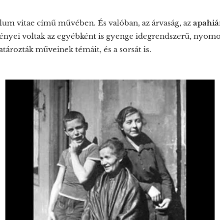
culum vitae című művében. És valóban, az árvaság, az
apahiá
nyei voltak az egyébként is gyenge idegrendszerű, nyomor
ározták műveinek témáit, és a sorsát is.