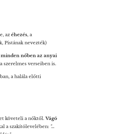
e, az
éhezés
, a
k, Pistának nevezték)
t
minden nőben az anyai
a szerelmes verseiben is.
an, a halála előtti
t követeli a nőktől.
Vágó
al a szakítólevelében:
"…