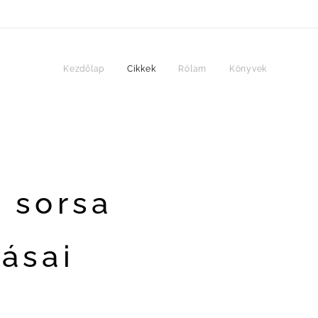
Kezdőlap
Cikkek
Rólam
Könyvek
ó sorsa
ásai