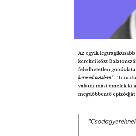
Az egyik legtragikusabb
kerekei közt Balatonszá
feledhetetlen gondolat
keresed másban"
. Tanárké
valami mást emelek ki a
megdöbbentő epizódját f
"
Csodagyereknek 