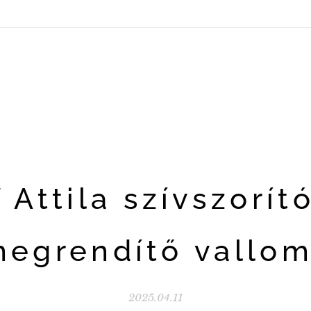
 Attila szívszorít
megrendítő vallom
2025.04.11