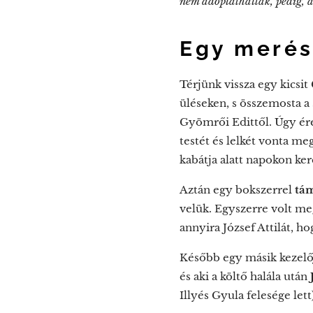
nem adoptálhatlak, pedig, a
Egy merés
Térjünk vissza egy kicsit
üléseken, s összemosta a
Gyömrői Edittől. Úgy ére
testét és lelkét vonta m
kabátja alatt napokon kere
Aztán egy bokszerrel
tá
velük. Egyszerre volt meg
annyira József Attilát, h
Később egy másik kezel
és aki a költő halála után
Illyés Gyula felesége lett