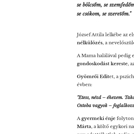
se bölcsőm, se szemfedő
se csókom, se szeretőm."
József Attila lelkébe az 
nélkülözés
, a nevelőszü
A Mama halálával pedig e
gondoskodást kereste
, 
Gyömrői Edit
et, a pszic
évben:
"Etess, nézd – éhezem. Tak
Ostoba vagyok – foglalkozz
A
gyermeki énje
folyton 
Márta
, a költő egykori 