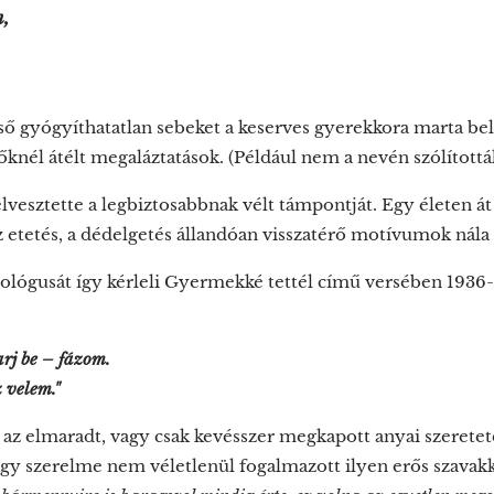
m,
első gyógyíthatatlan sebeket a keserves gyerekkora marta bel
lőknél átélt megaláztatások. (Például nem a nevén szólítottá
lvesztette a legbiztosabbnak vélt támpontját. Egy életen á
az etetés, a dédelgetés állandóan visszatérő motívumok nála 
hológusát így kérleli Gyermekké tettél című versében 1936-b
arj be – fázom.
 velem."
az elmaradt, vagy csak kevésszer megkapott anyai szeretete
nagy szerelme nem véletlenül fogalmazott ilyen erős szavakk