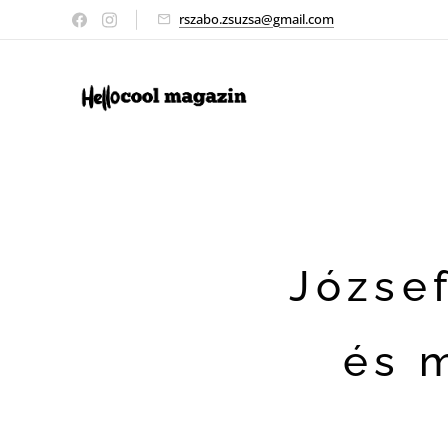
rszabo.zsuzsa@gmail.com
József
és 