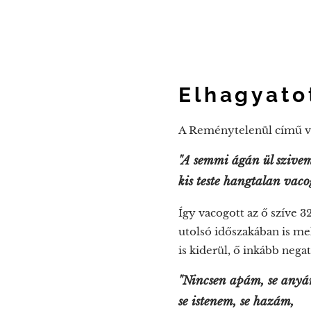
Elhagyato
A Reménytelenül című ver
"A semmi ágán ül szive
kis teste hangtalan vaco
Így vacogott az ő szíve 3
utolsó időszakában is me
is kiderül, ő inkább negat
"Nincsen apám, se anyá
se istenem, se hazám,